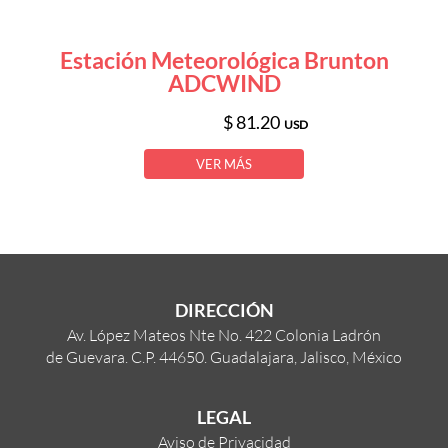
Estación Meteorológica Brunton
ADCWIND
$ 81.20
USD
VER MÁS
DIRECCIÓN
Av. López Mateos Nte No. 422 Colonia Ladrón
de Guevara. C.P. 44650. Guadalajara, Jalisco, México
LEGAL
Aviso de Privacidad