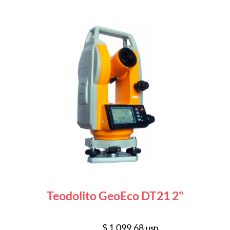
Teodolito GeoEco DT21 2"
$ 1,099.68
USD