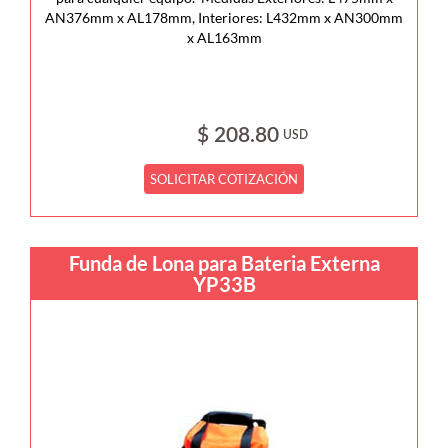
AN376mm x AL178mm, Interiores: L432mm x AN300mm
x AL163mm
$ 208.80
USD
SOLICITAR COTIZACIÓN
Funda de Lona para Bateria Externa
YP33B