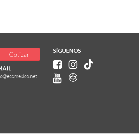
SÍGUENOS
Cotizar
MAIL
fo@ecomexico.net