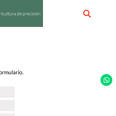
icultura de precisión
formulario.