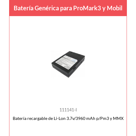
Batería Genérica para ProMark3 y Mobil
111141-I
Batería recargable de Li-Lon 3.7v/3960 mAh p/Pm3 y MMX