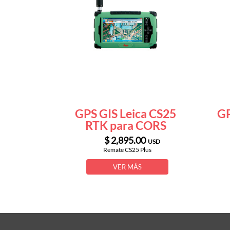
GPS GIS Leica CS25
GP
RTK para CORS
$ 2,895.00
USD
Remate CS25 Plus
VER MÁS