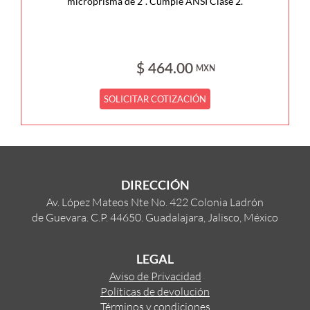
microprisma de 2". Cumple ANSI Clase 2.
$ 464.00
MXN
SOLICITAR COTIZACIÓN
DIRECCIÓN
Av. López Mateos Nte No. 422 Colonia Ladrón
de Guevara. C.P. 44650. Guadalajara, Jalisco, México
LEGAL
Aviso de Privacidad
Políticas de devolución
Términos y condiciones