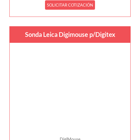
SOLICITAR COTIZACIÓN
Sonda Leica Digimouse p/Digitex
DigiMouse