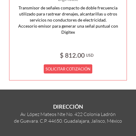
Transmisor de señales compacto de doble frecuencia
utilizado para rastrear drenajes, alcantarillas u otros
servicios no conductores de electricidad.
Accesorio emisor para generar una señal puntual con
Digitex
$ 812.00
USD
SOLICITAR COTIZACIÓN
DIRECCIÓN
Av. López Mateos Nte No. 422 Colonia Ladrón
de Guevara. C.P. 44650. Guadalajara, Jalisco, México