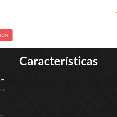
CIÓN
Características
 se
as a
 de