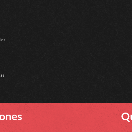
ios
las
iones
Qu