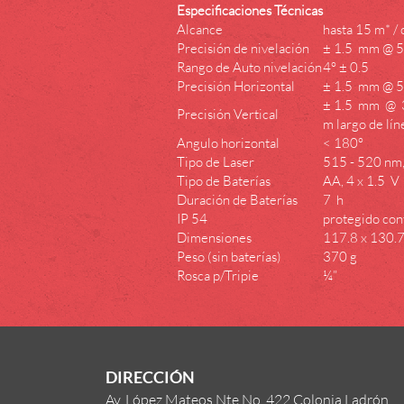
Especificaciones Técnicas
Alcance
hasta 15 m* / 
Precisión de nivelación
± 1.5 mm @ 
Rango de Auto nivelación
4° ± 0.5
Precisión Horizontal
± 1.5 mm @ 
± 1.5 mm @ 
Precisión Vertical
m largo de lín
Angulo horizontal
< 180°
Tipo de Laser
515 - 520 nm, 
Tipo de Baterías
AA, 4 x 1.5 V
Duración de Baterías
7 h
IP 54
protegido con
Dimensiones
117.8 x 130.
Peso (sin baterías)
370 g
Rosca p/Tripie
¼”
DIRECCIÓN
Av. López Mateos Nte No. 422 Colonia Ladrón