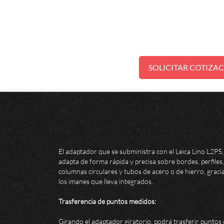
SOLICITAR COTIZA
El adaptador que se subministra con el Leica Lino L2P5,
adapta de forma rápida y precisa sobre bordes, perfiles,
columnas circulares y tubos de acero o de hierro, graci
los imanes que lleva integrados.
Trasferencia de puntos medidos:
Girando el adaptador giratorio, podrá trasferir puntos