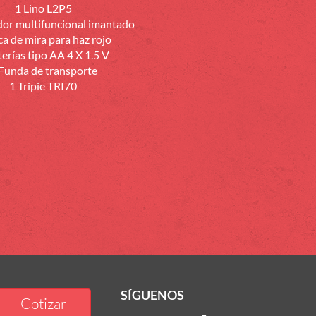
1 Lino L2P5
or multifuncional imantado
ca de mira para haz rojo
terías tipo AA 4 X 1.5 V
Funda de transporte
1 Tripie TRI70
SÍGUENOS
Cotizar