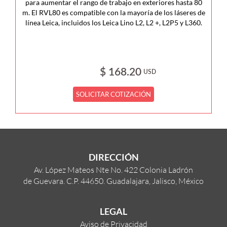
para aumentar el rango de trabajo en exteriores hasta 80
m. El RVL80 es compatible con la mayoría de los láseres de
línea Leica, incluidos los Leica Lino L2, L2 +, L2P5 y L360.
$ 168.20
USD
SOLICITAR COTIZACIÓN
DIRECCIÓN
Av. López Mateos Nte No. 422 Colonia Ladrón
de Guevara. C.P. 44650. Guadalajara, Jalisco, México
LEGAL
Aviso de Privacidad