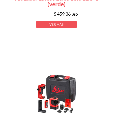
(verde)
$ 459.36
USD
VER MÁS